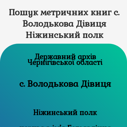
Пошук метричних книг с.
Володькова Дівиця
Ніжинський полк
Державний архів
Чернігівської області
с. Володькова Дівиця
Ніжинський полк