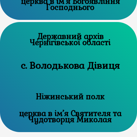
церква в ім’я Богоявління
Господнього
Державний архів
Чернігівської області
с. Володькова Дівиця
Ніжинський полк
церква в ім’я Святителя та
Чудотворця Миколая