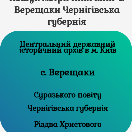
Верещаки Чернігівська
губернія
Центральний державний
історичний архів в м. Київ
с. Верещаки
Суразького повіту
Чернігівська губернія
Різдва Христового