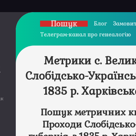
Пошук
Блог
Замовит
Телеграм-канал про генеалогію
Метрики с. Вели
и
Слобідсько-Українсь
1835 р. Харківськ
ук
Пошук метричних кн
Проходи Слобідсько