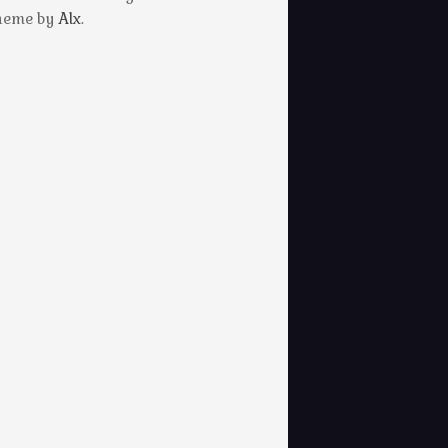
Theme by
Alx
.