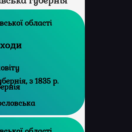
ківська губернія
архів Харківської області
оходи
овіту
ернія, з 1835 р.
бернія
ословська
архів Харківської області