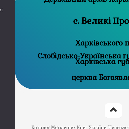
ні
с. Великі Пр
Харківського п
Слобідсько-Українська губ
Харківська гу
церква Богоявл
Каталог Метричних Книг України "Генеалогія