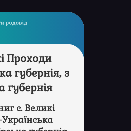
и родовід
кі Проходи
ка губернія, з
а губернія
иг с. Великі
-Українська