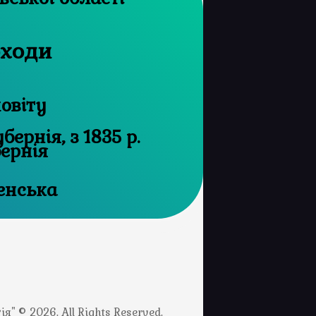
оходи
овіту
ернія, з 1835 р.
бернія
енська
" © 2026. All Rights Reserved.