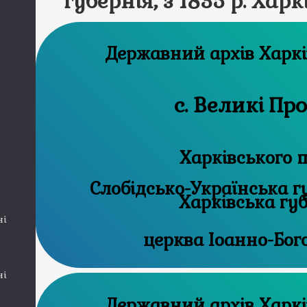
губернія, з 1835 р. Хар
Державний 
с. Великі Пр
Харківського п
Слобідсько-Українська губ
Харківська гу
ні
церква Іоанно-Бог
ні
Державний 