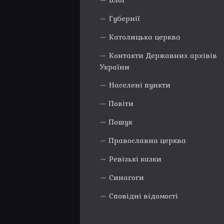
Блог
Губернії
Католицька церква
Контакти Державних архівів
України
Населені пункти
Повіти
Пошук
Православна церква
Ревізькі казки
Синагоги
Сповідні відомості