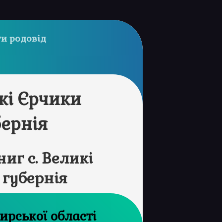
и родовід
кі Єрчики
бернія
иг с. Великі
 губернія
рхів Житомирської області