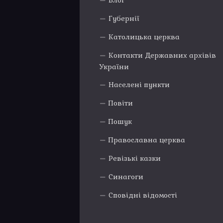
Блог
Губернії
Католицька церква
Контакти Державних архівів
України
Населені пункти
Повіти
Пошук
Православна церква
Ревізькі казки
Синагоги
Сповідні відомості