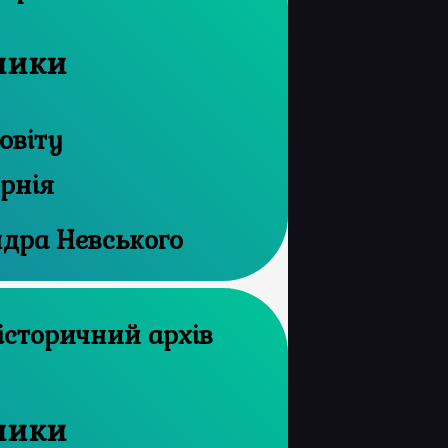
рчики
овіту
ернія
ндра Невського
рчики