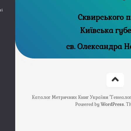
ні
Сквирського п
Київська губ
св. Олександра Н
Каталог Метричних Книг України "Генеалогія
Powered by
WordPress
. 