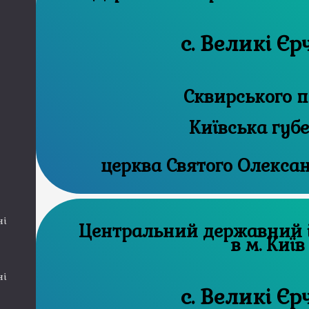
с. Великі Є
Сквирського п
Київська губ
церква Святого Олекса
ні
Центральний державний історичний архів
в м. Київ
ні
с. Великі Є