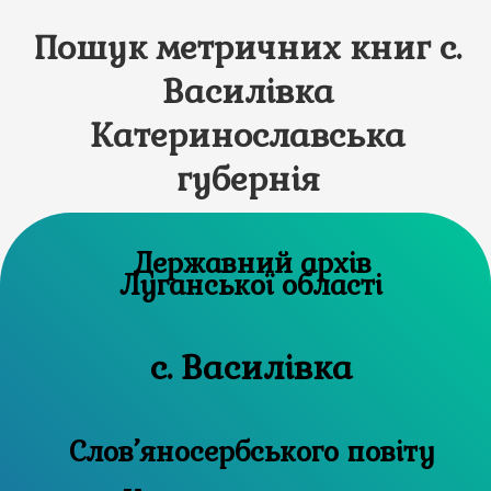
Пошук метричних книг с.
Василівка
Катеринославська
губернія
Державний архів
Луганської області
с. Василівка
Слов’яносербського повіту