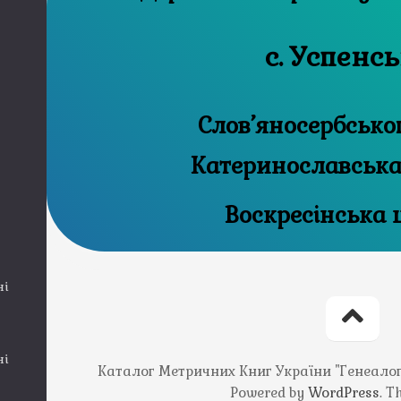
с. Успенс
Слов’яносербсько
Катеринославська
Воскресінська 
ні
ні
Каталог Метричних Книг України "Генеалогія
Powered by
WordPress
. 