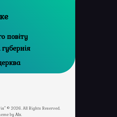
ьке
го повіту
 губернія
церква
" © 2026. All Rights Reserved.
Theme by
Alx
.