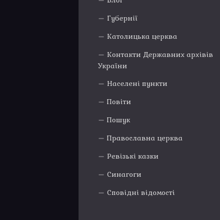
Блог
Губернії
Католицька церква
Контакти Державних архівів
України
Населені пункти
Повіти
Пошук
Православна церква
Ревізькі казки
Синагоги
Сповідні відомості