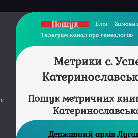
Пошук
Блог
Замовит
Телеграм-канал про генеалогію
Метрики с. Усп
и
Катеринославськ
Пошук метричних книг 
ук
Катеринославська
Державний