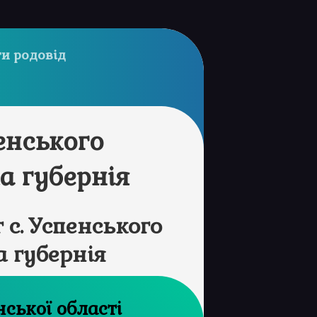
и родовід
енського
а губернія
с. Успенського
 губернія
 архів Луганської області