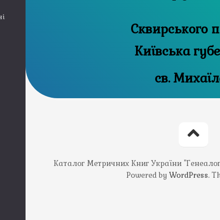
ні
Сквирського п
Київська губ
св. Михаїл
Каталог Метричних Книг України "Генеалогія
Powered by
WordPress
. 