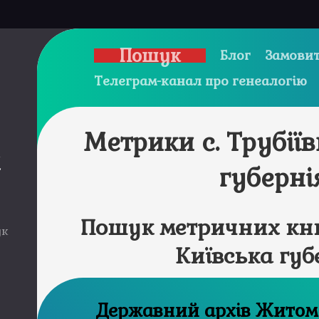
Пошук
Блог
Замовит
Телеграм-канал про генеалогію
Метрики с. Трубії
и
губерні
Пошук метричних книг
ук
Київська губ
Державний а