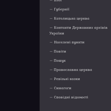
Блог
Губернії
Католицька церква
Контакти Державних архівів
України
Населені пункти
Повіти
Пошук
Православна церква
Ревізькі казки
Синагоги
Сповідні відомості