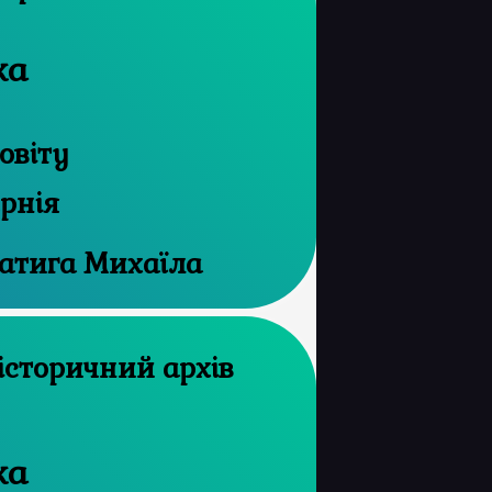
ка
овіту
ернія
ратига Михаїла
ка