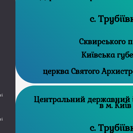
с. Трубіїв
Сквирського п
Київська губ
церква Святого Архист
ні
Центральний державний історичний архів
в м. Київ
ні
с. Трубіїв