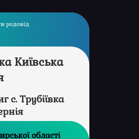
и родовід
вка Київська
я
 с. Трубіївка
ернія
рхів Житомирської області