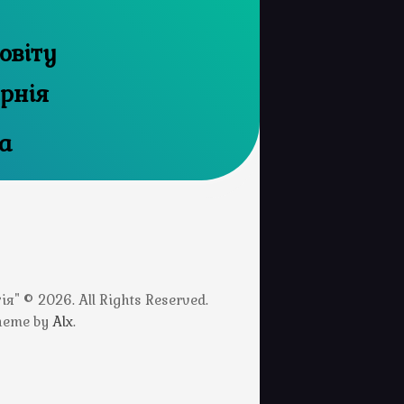
овіту
ернія
а
" © 2026. All Rights Reserved.
Theme by
Alx
.