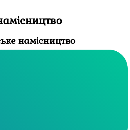
намісництво
ське намісництво