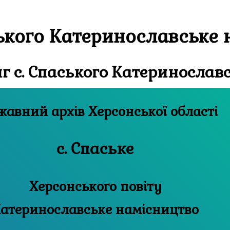
ького Катеринославське 
 с. Спаського Катеринослав
Державний архів Херсонської області
с. Спаське
Херсонського повіту
атеринославське намісництво