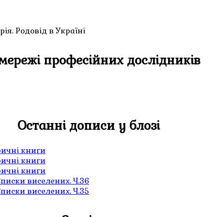
ія. Родовід в Україні
мережі професійних дослідників
Останні дописи у блозі
ричні книги
ричні книги
ричні книги
писки виселених. Ч.36
писки виселених. Ч.35