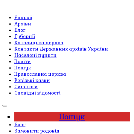
Єпархії
Архіви
Блог
Губернії
Католицька церква
Контакти Державних архівів України
Населені пункти
Повіти
Пошук
Православна церква
Ревізькі казки
Синагоги
Сповідні відомості
Пошук
Блог
Замовити родовід