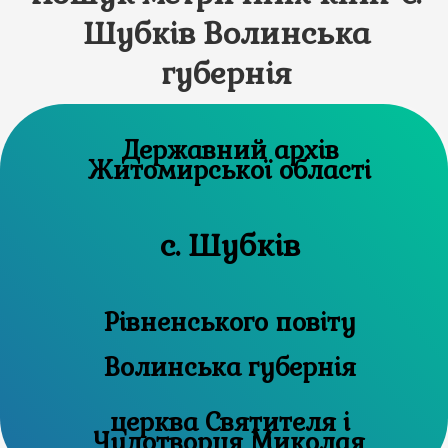
Шубків Волинська
губернія
Державний архів
Житомирської області
с. Шубків
Рівненського повіту
Волинська губернія
церква Святителя і
Чудотворця Миколая