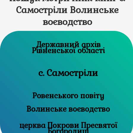
Самостріли Волинське
воєводство
Державний архів
Рівненської області
с. Самостріли
Ровенського повіту
Волинське воєводство
церква Покрови Пресвятої
Богородиці