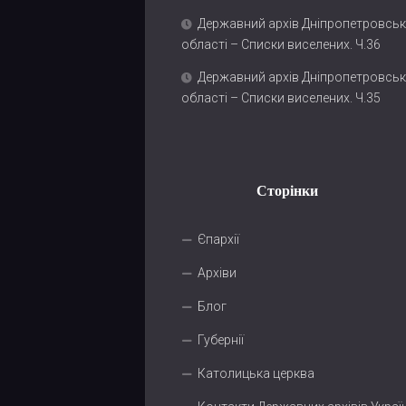
Державний архів Дніпропетровськ
області – Списки виселених. Ч.36
Державний архів Дніпропетровськ
області – Списки виселених. Ч.35
Сторінки
Єпархії
Архіви
Блог
Губернії
Католицька церква