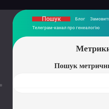
Пошук
Блог
Замовит
Телеграм-канал про генеалогію
Метрик
Пошук метричн
 в