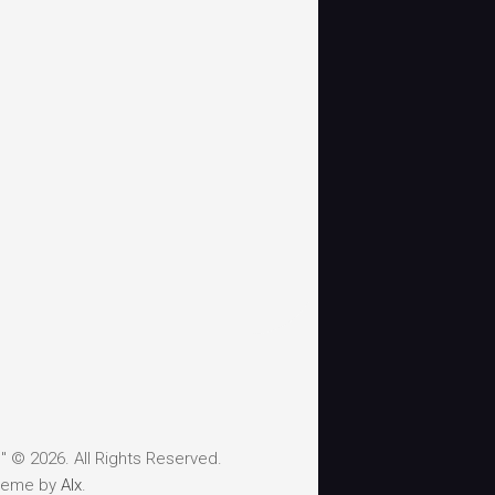
 © 2026. All Rights Reserved.
heme by
Alx
.