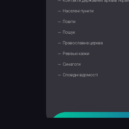
Контакти Державних архівів Украї
Населені пункти
Повіти
Пошук
Православна церква
Ревізькі казки
Синагоги
Сповідні відомості