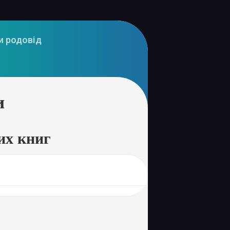
и родовід
и
их книг