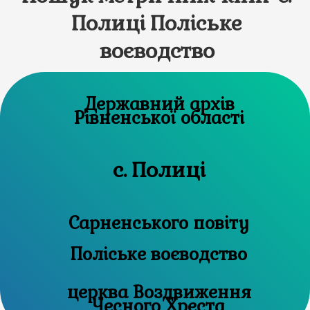
Полиці Поліське
воєводство
Державний архів
Рівненської області
с. Полиці
Сарненського повіту
Поліське воєводство
церква Воздвиження
Чесного Хреста