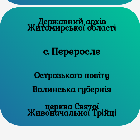
Державний архів
Житомирської області
с. Переросле
Острозького повіту
Волинська губернія
церква Святої
Живоначальної Трійці