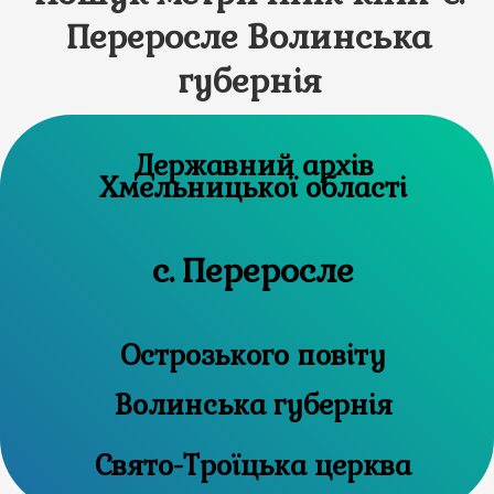
Переросле Волинська
губернія
Державний архів
Хмельницької області
с. Переросле
Острозького повіту
Волинська губернія
Свято-Троїцька церква