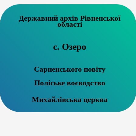
Державний архів Рівненської
області
с. Озеро
Сарненського повіту
Поліське воєводство
Михайлівська церква