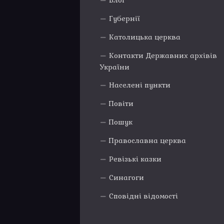
Блог
Губернії
Католицька церква
Контакти Державних архівів
України
Населені пункти
Повіти
Пошук
Православна церква
Ревізькі казки
Синагоги
Сповідні відомості