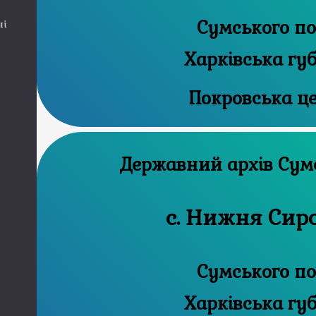
Сумського по
ні
Харківська гу
Покровська ц
Державни
с. Нижня Сир
Сумського по
Харківська гу