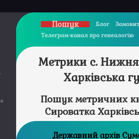
Пошук
Блог
Замовит
Телеграм-канал про генеалогію
Метрики с. Нижня
и
Харківська г
Пошук метричних кн
ук
Сироватка Харківсь
Державни