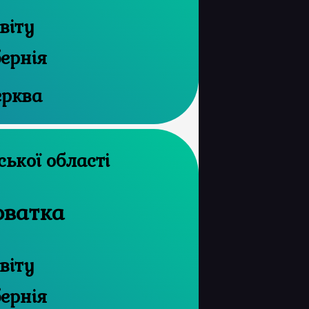
віту
бернія
ерква
й архів Сумської області
оватка
віту
бернія