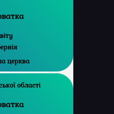
оватка
віту
бернія
а церква
й архів Сумської області
оватка