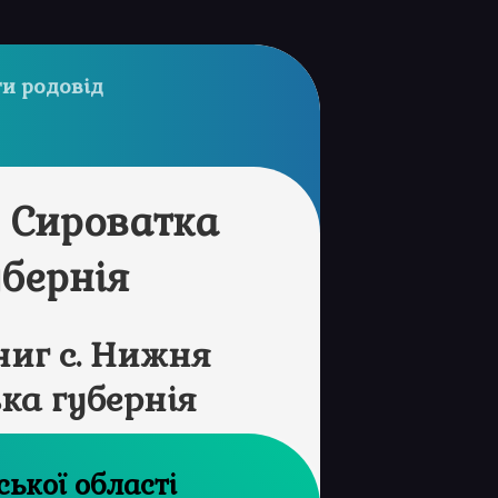
и родовід
 Сироватка
убернія
иг с. Нижня
ка губернія
й архів Сумської області