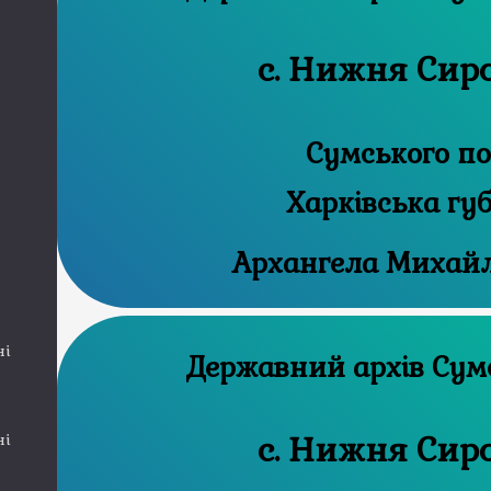
с. Нижня Сир
Сумського по
Харківська гу
Архангела Михайл
ні
Державни
с. Нижня Сир
ні