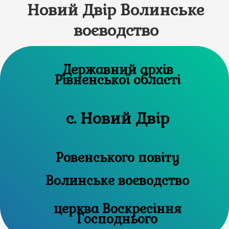
Новий Двір Волинське
воєводство
Державний архів
Рівненської області
с. Новий Двір
Ровенського повіту
Волинське воєводство
церква Воскресіння
Господнього