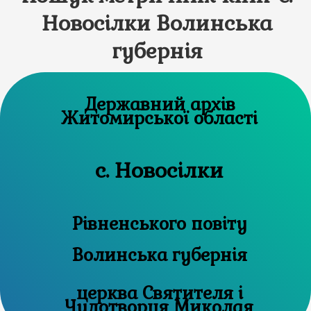
Новосілки Волинська
губернія
Державний архів
Житомирської області
с. Новосілки
Рівненського повіту
Волинська губернія
церква Святителя і
Чудотворця Миколая