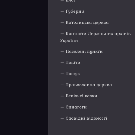
Блог
Губернії
Католицька церква
Контакти Державних архівів
України
Населені пункти
Повіти
Пошук
Православна церква
Ревізькі казки
Синагоги
Сповідні відомості