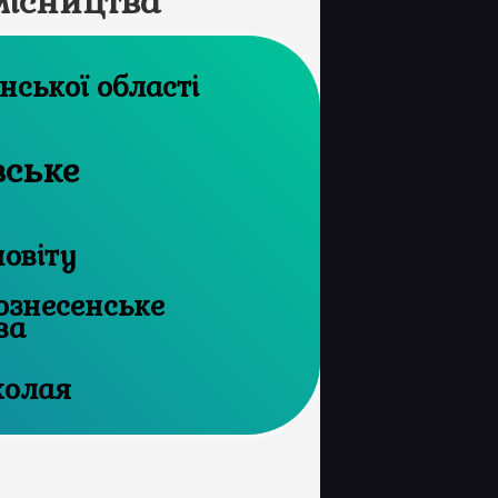
місництва
архів Херсонської області
вське
повіту
ознесенське
ва
колая