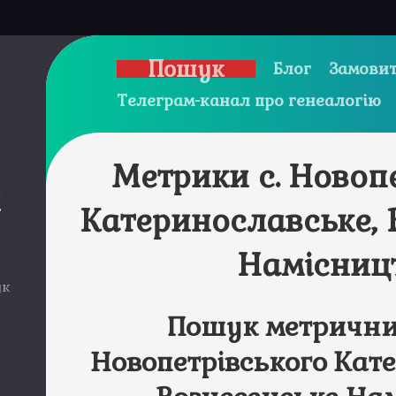
Пошук
Блог
Замовит
Телеграм-канал про генеалогію
Метрики с. Новоп
и
Катеринославське, 
Намісниц
ук
Пошук метричних
Новопетрівського Кат