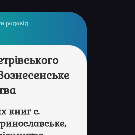
и родовід
етрівського
Вознесенське
тва
 книг с.
еринославське,