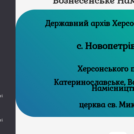
Вознесенське На
Державний 
с. Новопетрі
Херсонського 
Катеринославське, В
Намісницт
ні
церква св. Ми
ні