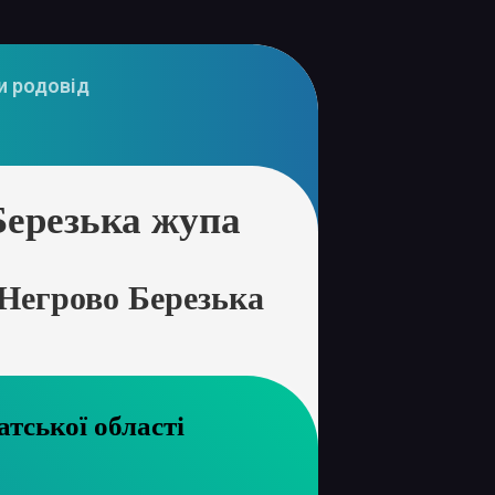
и родовід
Березька жупа
Негрово Березька
хів Закарпатської області