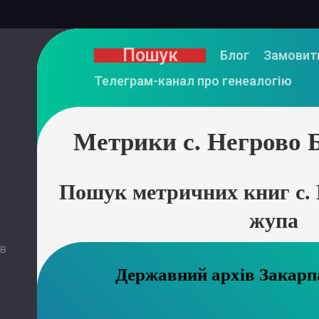
Пошук
Блог
Замовит
Телеграм-канал про генеалогію
Метрики с. Негрово 
Пошук метричних книг с. 
жупа
 в
Державний ар