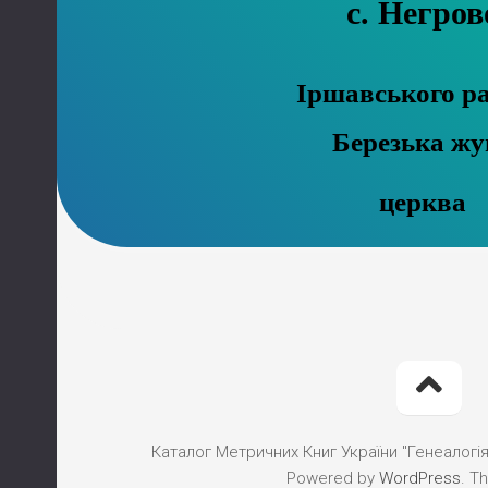
с. Негров
Іршавського р
Березька жу
церква
Каталог Метричних Книг України "Генеалогія"
Powered by
WordPress
. T