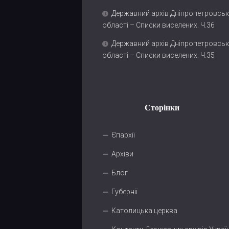
Державний архів Дніпропетровськ
області – Списки виселених. Ч.36
Державний архів Дніпропетровськ
області – Списки виселених. Ч.35
Сторінки
Єпархії
Архіви
Блог
Губернії
Католицька церква