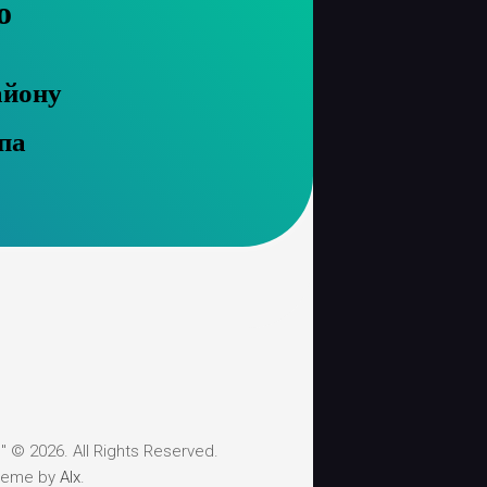
о
айону
па
 © 2026. All Rights Reserved.
heme by
Alx
.