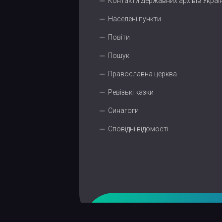
Контакти Державних архівів Украї
Населені пункти
Повіти
Пошук
Православна церква
Ревізькі казки
Синагоги
Сповідні відомості