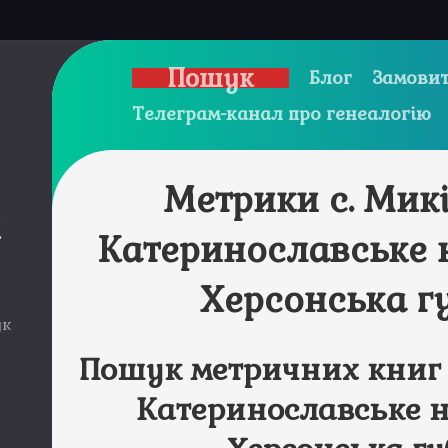
Пошук
Блог
Замовит
Телеграм-канал про генеалогію
Метрики с. Мик
и
Катеринославське 
Херсонська г
ук
Пошук метричних книг 
Катеринославське н