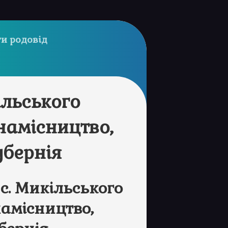
и родовід
ільського
намісництво,
убернія
с. Микільського
амісництво,