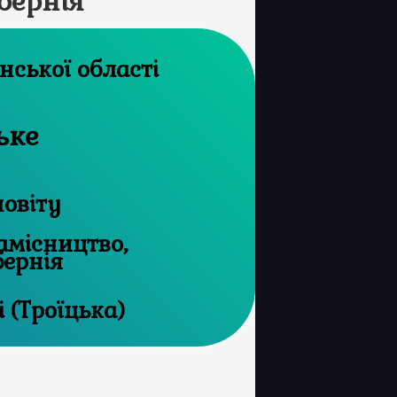
бернія
архів Херсонської області
ьке
повіту
амісництво,
бернія
 (Троїцька)