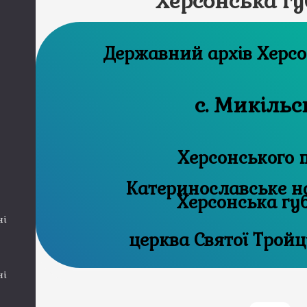
Херсонська гу
Державний 
с. Микільс
Херсонського 
Катеринославське н
Херсонська гу
ні
церква Святої Тройці
ні