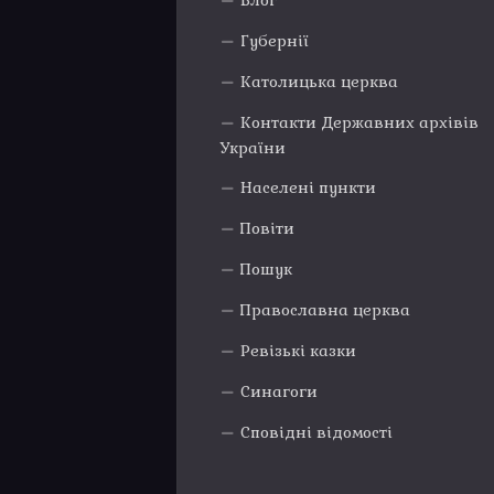
Блог
Губернії
Католицька церква
Контакти Державних архівів
України
Населені пункти
Повіти
Пошук
Православна церква
Ревізькі казки
Синагоги
Сповідні відомості