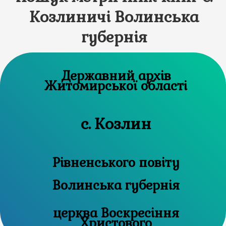
Козлиничі Волинська
губернія
Державний архів
Житомирської області
с. Козлин
Рівненського повіту
Волинська губернія
церква Воскресіння
Христового