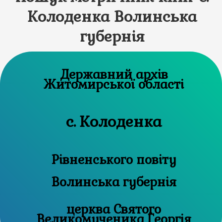
Колоденка Волинська
губернія
Державний архів
Житомирської області
с. Колоденка
Рівненського повіту
Волинська губернія
церква Святого
Великомученика Георгія