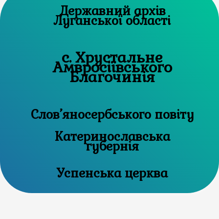
Державний архів
Луганської області
с. Хрустальне
Амвросіївського
Благочинія
Слов’яносербського повіту
Катеринославська
губернія
Успенська церква