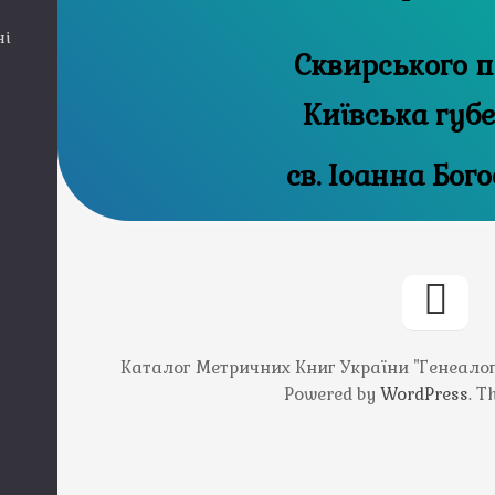
ні
Сквирського п
Київська губ
св. Іоанна Бог
Каталог Метричних Книг України "Генеалогія
Powered by
WordPress
. 