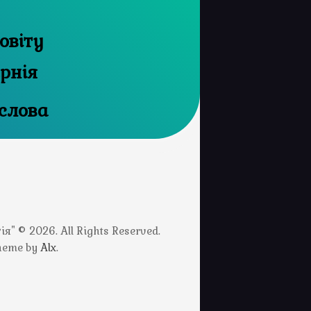
овіту
ернія
ослова
" © 2026. All Rights Reserved.
Theme by
Alx
.