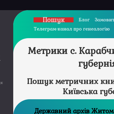
Пошук
Блог
Замовит
Телеграм-канал про генеалогію
Метрики с. Карабч
и
губерні
Пошук метричних книг
ук
Київська губ
Державний а