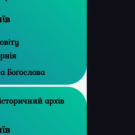
иїв
овіту
ернія
на Богослова
иїв