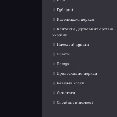
Блог
Губернії
Католицька церква
Контакти Державних архівів
України
Населені пункти
Повіти
Пошук
Православна церква
Ревізькі казки
Синагоги
Сповідні відомості