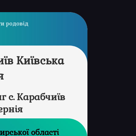
и родовід
иїв Київська
я
 с. Карабчиїв
ернія
рхів Житомирської області