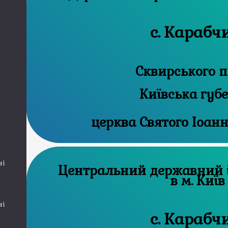
с. Карабч
Сквирського п
Київська губ
церква Святого Іоан
ні
Центральний державний історичний архів
в м. Київ
ні
с. Карабч