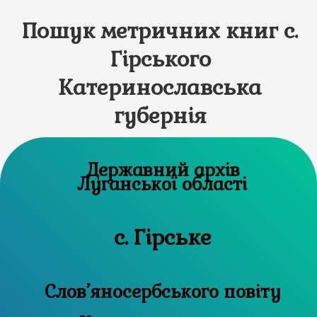
Пошук метричних книг с.
Гірського
Катеринославська
губернія
Державний архів
Луганської області
с. Гірське
Слов’яносербського повіту