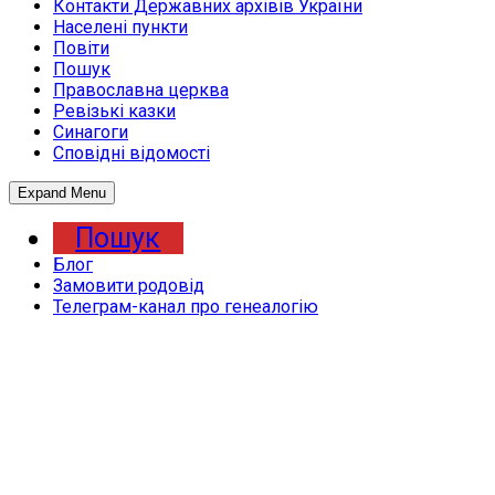
Контакти Державних архівів України
Населені пункти
Повіти
Пошук
Православна церква
Ревізькі казки
Синагоги
Сповідні відомості
Expand Menu
Пошук
Блог
Замовити родовід
Телеграм-канал про генеалогію