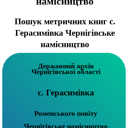
намісництво
Пошук метричних книг с.
Герасимівка Чернігівське
намісництво
Державний архів
Чернігівської області
с. Герасимівка
Роменського повіту
Чернігівське намісництво