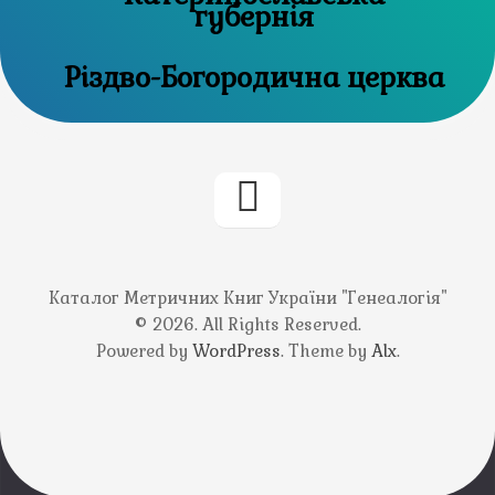
губернія
Різдво-Богородична церква
Каталог Метричних Книг України "Генеалогія"
© 2026. All Rights Reserved.
Powered by
WordPress
. Theme by
Alx
.