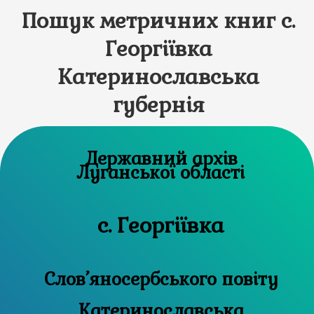
Пошук метричних книг с.
Георгіївка
Катеринославська
губернія
Державний архів
Луганської області
с. Георгіївка
Слов’яносербського повіту
Катеринославська