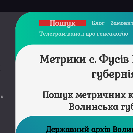
Пошук
Блог
Замовит
Телеграм-канал про генеалогію
Метрики с. Фусів
и
губерні
Пошук метричних кн
ук
Волинська гу
Державний