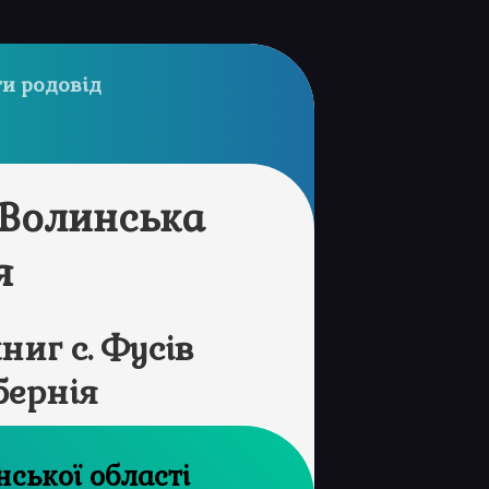
и родовід
 Волинська
я
иг с. Фусів
бернія
 архів Волинської області