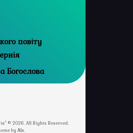
ого повіту
ернія
на Богослова
" © 2026. All Rights Reserved.
Theme by
Alx
.