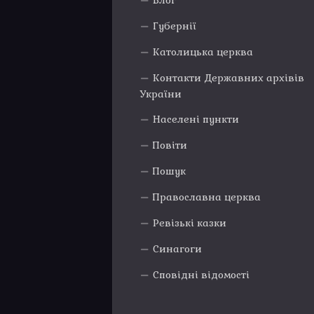
Блог
Губернії
Католицька церква
Контакти Державних архівів
України
Населені пункти
Повіти
Пошук
Православна церква
Ревізькі казки
Синагоги
Сповідні відомості