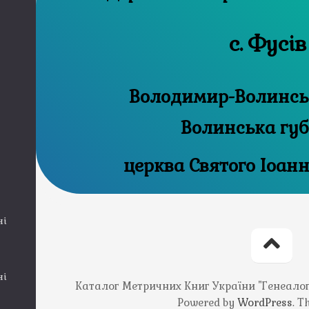
с. Фусів
Володимир-Волинськ
Волинська губ
церква Святого Іоан
ні
ні
Каталог Метричних Книг України "Генеалогія
Powered by
WordPress
. 