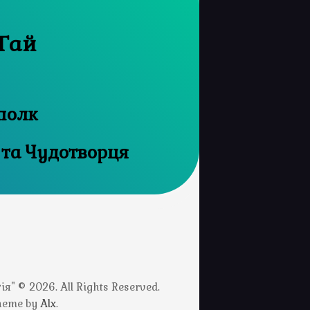
 Гай
полк
 та Чудотворця
" © 2026. All Rights Reserved.
Theme by
Alx
.