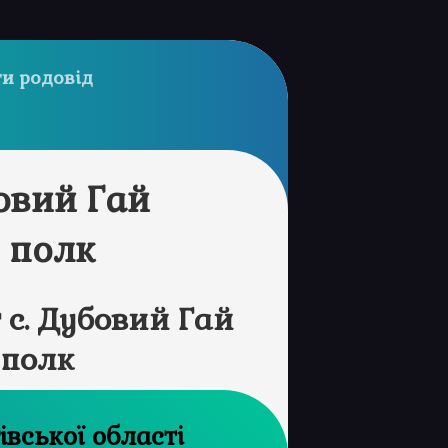
и родовід
овий Гай
 полк
с. Дубовий Гай
 полк
рхів Чернігівської області