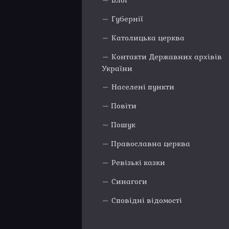
Блог
Губернії
Католицька церква
Контакти Державних архівів
України
Населені пункти
Повіти
Пошук
Православна церква
Ревізькі казки
Синагоги
Сповідні відомості