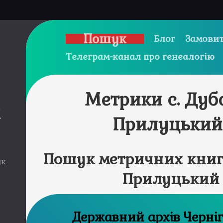
Пошук
Блог
Замовит
Телеграм-канал про генеалогію
Метрики с. Дуб
и
Прилуцький
Пошук метричних книг 
ук
Прилуцький
Державний а