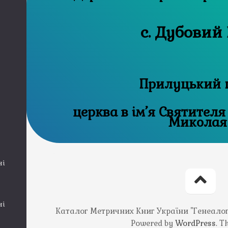
с. Дубовий
Прилуцький 
церква в ім’я Святителя
Миколая
ні
ні
Каталог Метричних Книг України "Генеалогія
Powered by
WordPress
. 