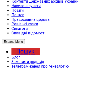
Контакти Державних архівів України
Населені пункти
Повіти
Пошук
Православна церква
Ревізькі казки
Синагоги
Сповідні відомості
Expand Menu
Пошук
Блог
Замовити родовід
Телеграм-канал про генеалогію