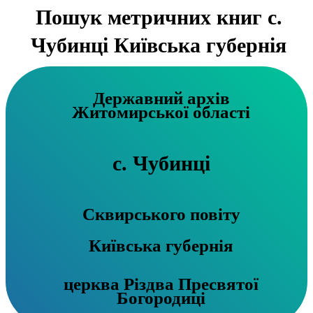
Пошук метричних книг с.
Чубинці Київська губернія
Державний архів
Житомирської області
с. Чубинці
Сквирського повіту
Київська губернія
церква Різдва Пресвятої
Богородиці