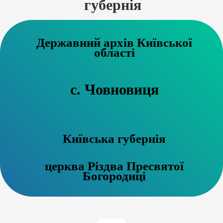
губернія
Державний архів Київської
області
с. Човновиця
Київська губернія
церква Різдва Пресвятої
Богородиці