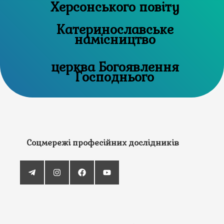
Херсонського повіту
Катеринославське
намісництво
церква Богоявлення
Господнього
Соцмережі професійних дослідників