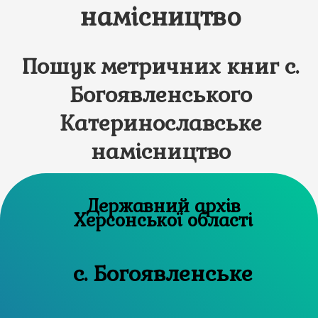
намісництво
Пошук метричних книг с.
Богоявленського
Катеринославське
намісництво
Державний архів
Херсонської області
с. Богоявленське