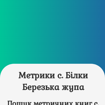
Метрики с. Білки
Березька жупа
Пошук метричних книг с.