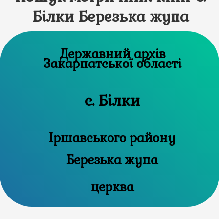
Білки Березька жупа
Державний архів
Закарпатської області
с. Білки
Іршавського району
Березька жупа
церква