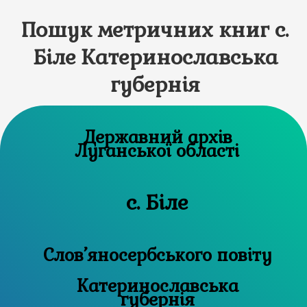
Пошук метричних книг с.
Біле Катеринославська
губернія
Державний архів
Луганської області
с. Біле
Слов’яносербського повіту
Катеринославська
губернія