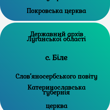
Покровська церква
Державний архів
Луганської області
с. Біле
Слов’яносербського повіту
Катеринославська
губернія
церква