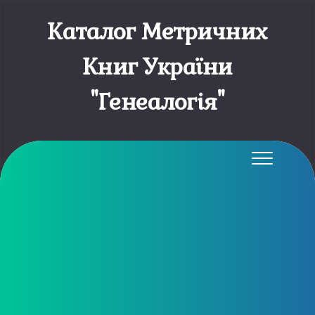
Skip
to
Каталог Метричних
content
Книг України
"Генеалогія"