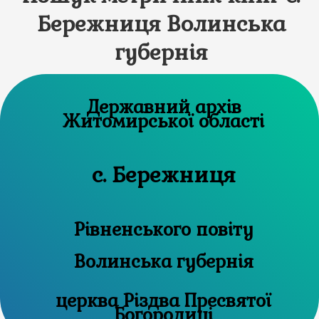
Бережниця Волинська
губернія
Державний архів
Житомирської області
с. Бережниця
Рівненського повіту
Волинська губернія
церква Різдва Пресвятої
Богородиці