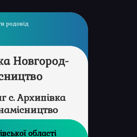
и родовід
ка Новгород-
ісництво
 с. Архипівка
 намісництво
рхів Чернігівської області