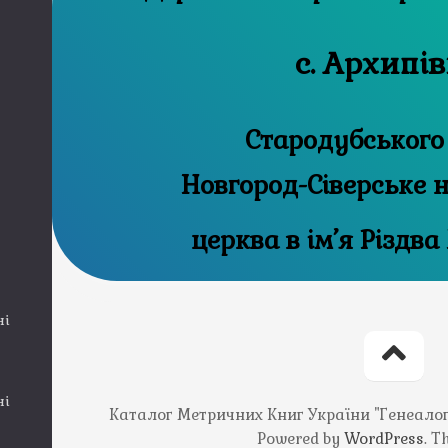
с. Архипі
Стародубського
Новгород-Сіверське 
церква в ім’я Різдва
ні
ні
Каталог Метричних Книг України "Генеалогія
Powered by
WordPress
. 