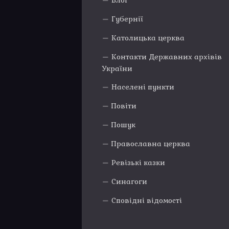
Блог
Губернії
Католицька церква
Контакти Державних архівів
України
Населені пункти
Повіти
Пошук
Православна церква
Ревізькі казки
Синагоги
Сповідні відомості