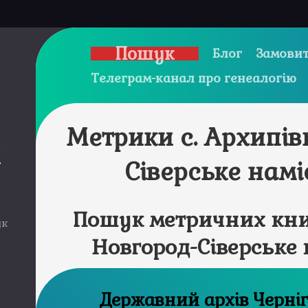
Пошук
Блог
Замовит
Телеграм-канал про генеалогію
Метрики с. Архипів
и
Сіверське нам
Пошук метричних книг
ук
Новгород-Сіверське
Державний а