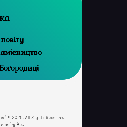
вка
 повіту
намісництво
 Богородиці
" © 2026. All Rights Reserved.
Theme by
Alx
.