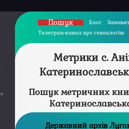
Пошук
Блог
Замовит
Телеграм-канал про генеалогію
Метрики с. Ан
и
Катеринославськ
Пошук метричних книг
ук
Катеринославська
Державний