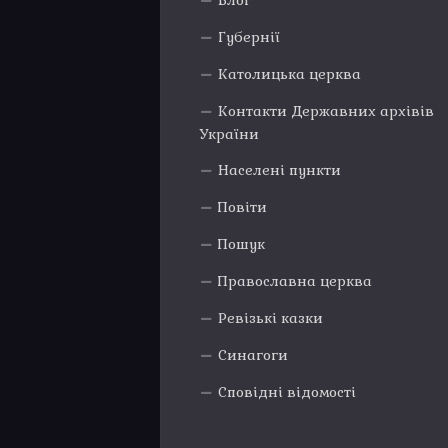
Блог
Губернії
Католицька церква
Контакти Державних архівів
України
Населені пункти
Повіти
Пошук
Православна церква
Ревізькі казки
Синагоги
Сповідні відомості