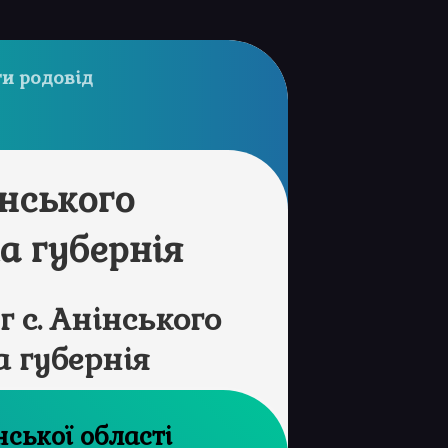
и родовід
інського
а губернія
 с. Анінського
 губернія
 архів Луганської області