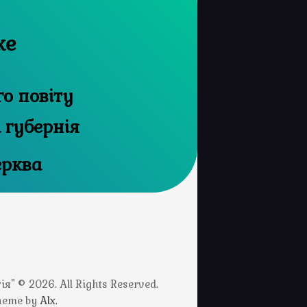
ке
го повіту
 губернія
ерква
" © 2026. All Rights Reserved.
Theme by
Alx
.