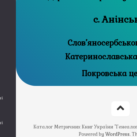
с. Анінсь
Слов’яносербсько
Катеринославська
Покровська ц
ні
ні
Каталог Метричних Книг України "Генеалогія
Powered by
WordPress
. 