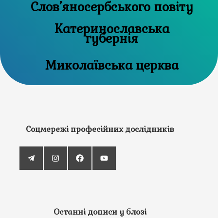
Слов’яносербського повіту
Катеринославська
губернія
Миколаївська церква
Соцмережі професійних дослідників
Останні дописи у блозі