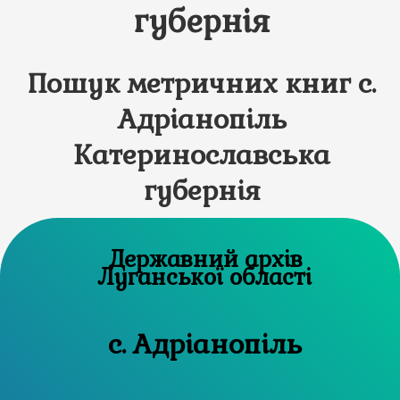
губернія
Пошук метричних книг с.
Адріанопіль
Катеринославська
губернія
Державний архів
Луганської області
с. Адріанопіль