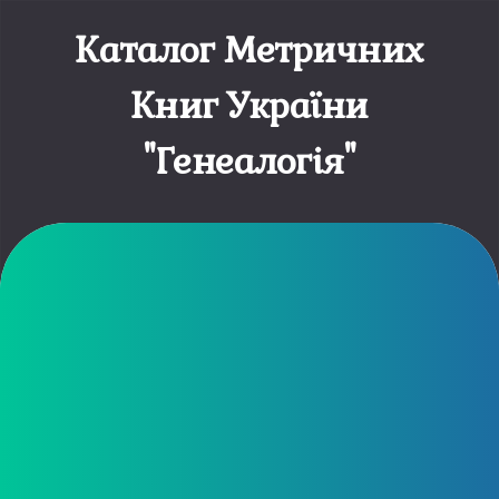
Skip
to
Каталог Метричних
content
Книг України
"Генеалогія"