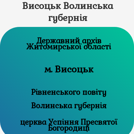
Висоцьк Волинська
губернія
Державний архів
Житомирської області
м. Висоцьк
Рівненського повіту
Волинська губернія
церква Успіння Пресвятої
Богородиці