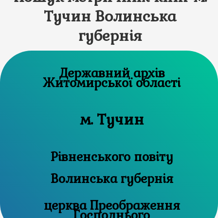
Тучин Волинська
губернія
Державний архів
Житомирської області
м. Тучин
Рівненського повіту
Волинська губернія
церква Преображення
Господнього