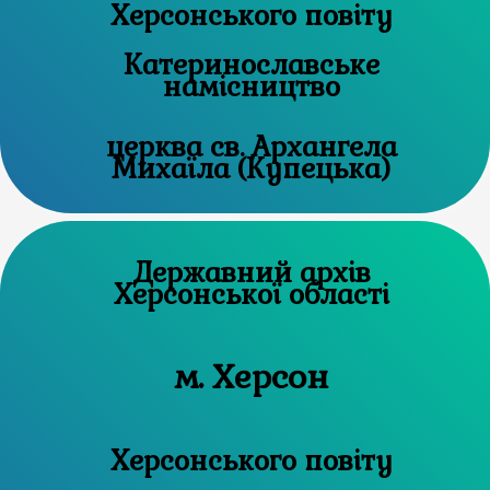
Херсонського повіту
Катеринославське
намісництво
церква св. Архангела
Михаїла (Купецька)
Державний архів
Херсонської області
м. Херсон
Херсонського повіту