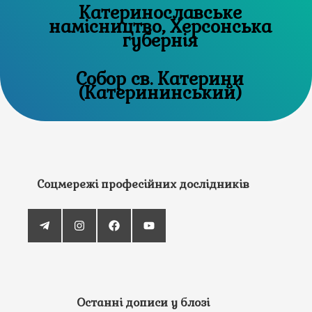
Катеринославське
намісництво, Херсонська
губернія
Собор св. Катерини
(Катерининський)
Соцмережі професійних дослідників
Останні дописи у блозі