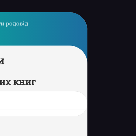
и родовід
и
их книг