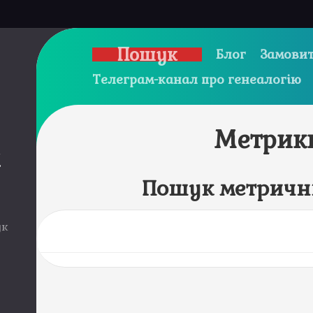
Пошук
Блог
Замовит
Телеграм-канал про генеалогію
Метрик
и
Пошук метричн
ук