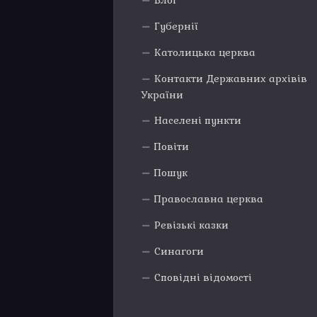
Блог
Губернії
Католицька церква
Контакти Державних архівів
України
Населені пункти
Повіти
Пошук
Православна церква
Ревізькі казки
Синагоги
Сповідні відомості