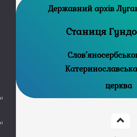
Державний
Станиця Гундо
Слов’яносербсько
Катеринославська
церква
ні
ні