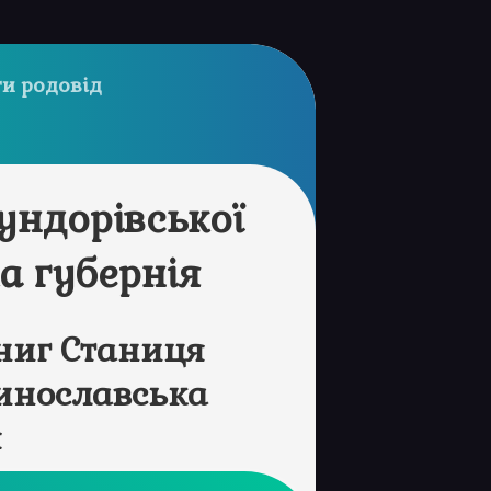
и родовід
ундорівської
а губернія
ниг Станиця
ринославська
я