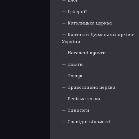
Блог
Губернії
Католицька церква
Контакти Державних архівів
України
Населені пункти
Повіти
Пошук
Православна церква
Ревізькі казки
Синагоги
Сповідні відомості