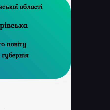
 архів Луганської області
рівська
го повіту
 губернія