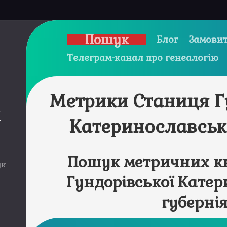
Пошук
Блог
Замовит
Телеграм-канал про генеалогію
Метрики Станиця Г
и
Катеринославськ
Пошук метричних к
ук
Гундорівської Кате
губерні