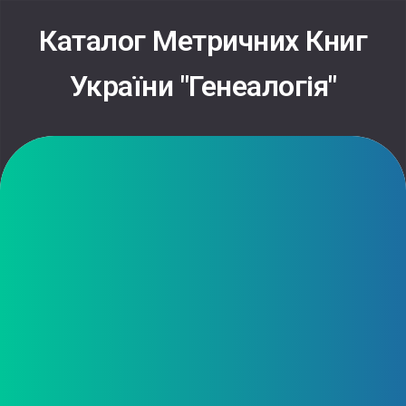
Skip
to
Каталог Метричних Книг
content
України "Генеалогія"