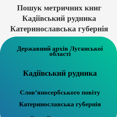
Пошук метричних книг
Кадіївський рудника
Катеринославська губернія
Державний архів Луганської
області
Кадіївський рудника
Слов’яносербського повіту
Катеринославська губернія