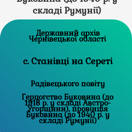
складі Румунії)
Державний архів
Чернівецької області
с. Станівці на Сереті
Радівецького повіту
Герцогство Буковина (до
1918 р. у складі Австро-
Угорщини), провінція
Буковина (до 1940 р. у
складі Румунії)