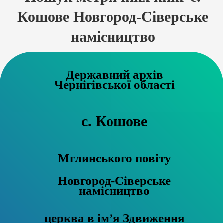
Кошове Новгород-Сіверське
намісництво
Державний архів
Чернігівської області
с. Кошове
Мглинського повіту
Новгород-Сіверське
намісництво
церква в ім’я Здвиження