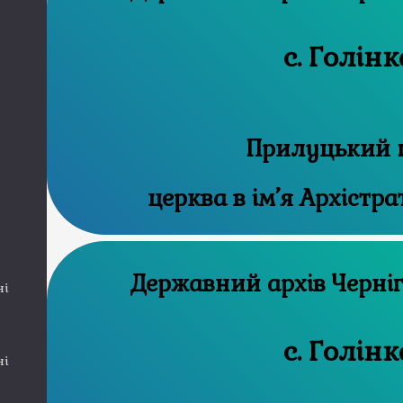
с. Голінк
Прилуцький 
церква в ім’я Архістр
Державний а
ні
с. Голінк
ні