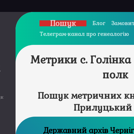
Пошук
Блог
Замовит
Телеграм-канал про генеалогію
Метрики с. Голінк
и
полк
Пошук метричних кни
ук
Прилуцький
Державний а