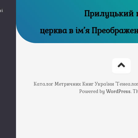
ні
Прилуцький 
церква в ім’я Преображе
Каталог Метричних Книг України "Генеалогія
Powered by
WordPress
. 