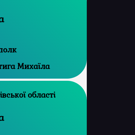
а
полк
атига Михаїла
рхів Чернігівської області
а