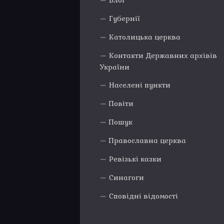
Блог
Губернії
Католицька церква
Контакти Державних архівів
України
Населені пункти
Повіти
Пошук
Православна церква
Ревізькі казки
Синагоги
Сповідні відомості