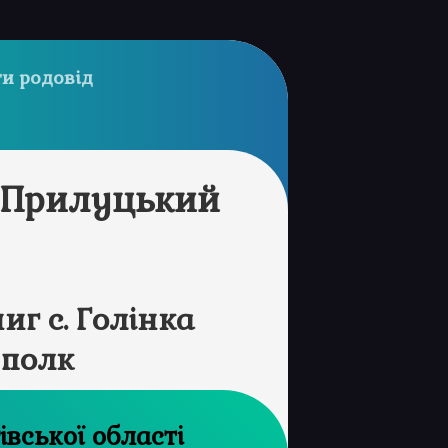
и родовід
а Прилуцький
г с. Голінка
 полк
рхів Чернігівської області