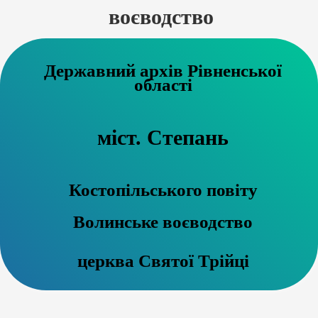
воєводство
Державний архів Рівненської
області
міст. Степань
Костопільського повіту
Волинське воєводство
церква Святої Трійці