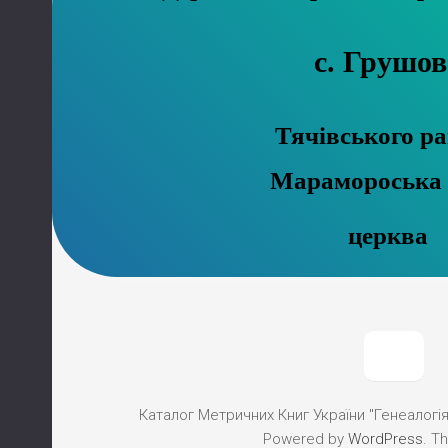
с. Грушов
Тячівського р
Марамороська
церква
Каталог Метричних Книг України "Генеалогія"
Powered by
WordPress
. T