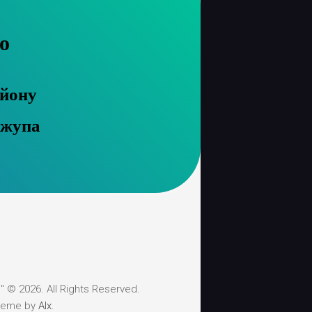
о
айону
 жупа
 © 2026. All Rights Reserved.
heme by
Alx
.