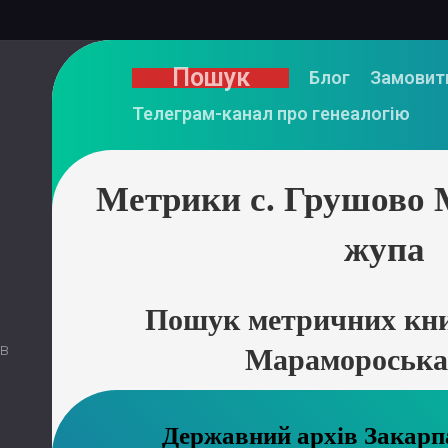
Пошук
Блог
Замовит
Телеграм-канал про генеалогію
Метрики с. Грушово
жупа
Пошук метричних кни
 в
Марамороська
Державний ар