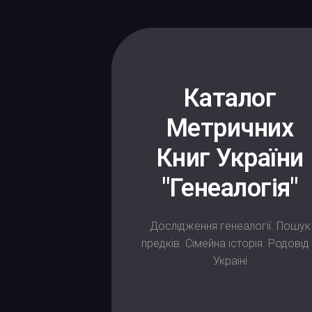
Skip
to
content
Каталог
Метричних
Книг України
"Генеалогія"
Дослідження генеалогії. Пошук
предків. Сімейна історія. Родовід
Україні