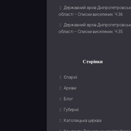
Державний архів Дніпропетровськ
області – Списки виселених. Ч.36
Державний архів Дніпропетровськ
області – Списки виселених. Ч.35
Сторінки
Єпархії
Архіви
Блог
Губернії
Католицька церква