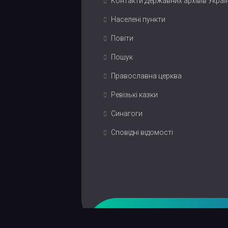
Контакти Державних архівів Украї
Населені пункти
Повіти
Пошук
Православна церква
Ревізькі казки
Синагоги
Сповідні відомості