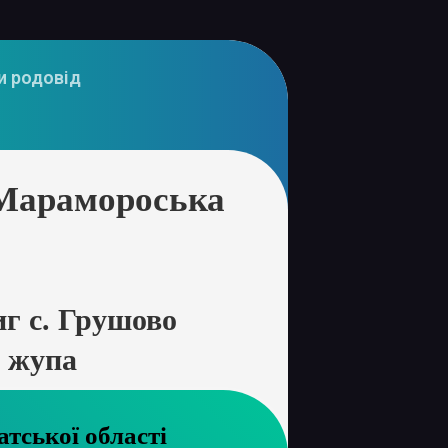
и родовід
 Марамороська
г с. Грушово
 жупа
хів Закарпатської області