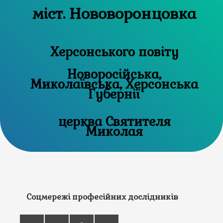
міст. Нововоронцовка
Херсонського повіту
Новоросійська,
Миколаївська, Херсонська
Губернії
церква Святителя
Миколая
Соцмережі професійних дослідників